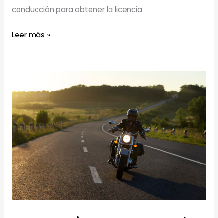
conducción para obtener la licencia
8
Leer más »
CONSEJOS
PARA
UN
MOTERO
PRINCIPIANTE