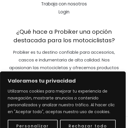
Trabaja con nosotros
Login
¿Qué hace a Probiker una opción
destacada para los motociclistas?
Probiker es tu destino confiable para accesorios,
cascos e indumentaria de alta calidad. Nos
apasionan las motocicletas y ofrecemos productos
diseñados para mejorar tu seguridad y confort en
Valoramos tu privacidad
cada viaje. ¡Únete a nuestra comunidad y vive la
emoción de la carretera con Probiker!
Utilizamos cookies para mejorar tu experiencia de
navegación, mostrarte anuncios o contenido
personalizados y analizar nuestro tráfico. Al hacer clic
en "Aceptar todo", aceptas nuestro uso de cookies.
Personalizar
Rechazar todo
Copyright © 2026