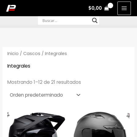
Ir
$
0,00
MAI
al
contenido
MEN
Inicio
/
Cascos
/ Integrales
Integrales
Mostrando 1–12 de 21 resultados