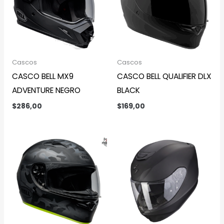
Cascos
Cascos
CASCO BELL MX9
CASCO BELL QUALIFIER DLX
ADVENTURE NEGRO
BLACK
$
286,00
$
169,00