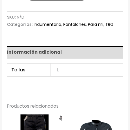
TRG
HOMBRE
SKU:
N/D
PARAGON
Categorías:
Indumentaria
,
Pantalones
,
Para mi
,
TRG
2
M
NEG/AMAR
Información adicional
cantidad
Tallas
L
Productos relacionados