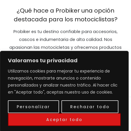
¿Qué hace a Probiker una opción
destacada para los motociclistas?
Probiker es tu destino confiable para accesorios,
cascos e indumentaria de alta calidad. Nos
apasionan las motocicletas y ofrecemos productos
diseñados para mejorar tu seguridad y confort en
Valoramos tu privacidad
cada viaje. ¡Únete a nuestra comunidad y vive la
emoción de la carretera con Probiker!
Utilizamos cookies para mejorar tu experiencia de
navegación, mostrarte anuncios o contenido
personalizados y analizar nuestro tráfico. Al hacer clic
en "Aceptar todo", aceptas nuestro uso de cookies.
Personalizar
Rechazar todo
Copyright © 2026
Desarrollado por MS
Aceptar todo