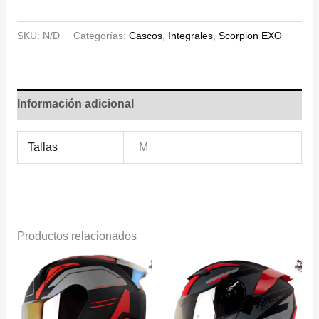
SCORPION
INTEGRAL
SKU:
N/D
Categorías:
Cascos
,
Integrales
,
Scorpion EXO
EXO-
391
AXXO
MATE
Información adicional
cantidad
Tallas
M
Productos relacionados